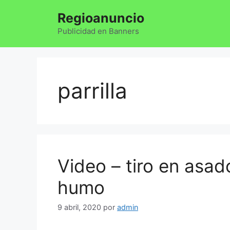
Saltar
Regioanuncio
al
contenido
Publicidad en Banners
parrilla
Video – tiro en asad
humo
9 abril, 2020
por
admin