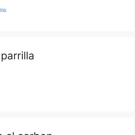
orno
parrilla