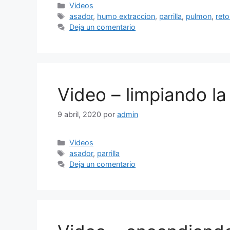
Categorías
Videos
Etiquetas
asador
,
humo extraccion
,
parrilla
,
pulmon
,
ret
Deja un comentario
Video – limpiando la 
9 abril, 2020
por
admin
Categorías
Videos
Etiquetas
asador
,
parrilla
Deja un comentario